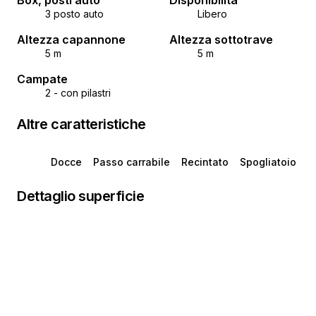
Box, posti auto
Disponibilità
3 posto auto
Libero
Altezza capannone
Altezza sottotrave
5 m
5 m
Campate
2 - con pilastri
Altre caratteristiche
Docce
Passo carrabile
Recintato
Spogliatoio
Dettaglio superficie