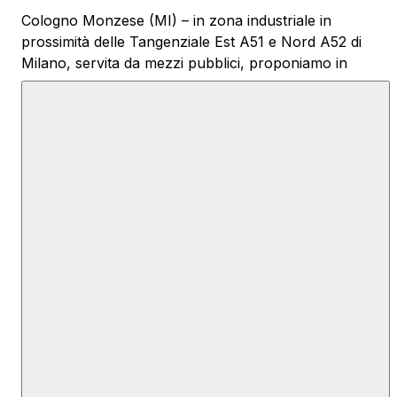
Cologno Monzese (MI) – in zona industriale in
prossimità delle Tangenziale Est A51 e Nord A52 di
Milano, servita da mezzi pubblici, proponiamo in
locazione un immobile artigianale di mq. 2000, doppio
affaccio, così composto: capannone a volta, altezza
m. 5 sotto catena, quattro ampi portoni, tre servizi, e
locale spogliatoi con piatti docce; area esterna privata
recintata di mq. 460 suddivisa i due porzioni sia sul
fronte di mq. 310 che sul retro di mq. 150. L'unità
immobiliare è dotata di impianto di illuminazione. Ideale
per attività di deposito con movimentazione merci a
mezzo furgoni, autocarri, camioncini, autoveicoli.
Libero subito. SOLUZIONE PROPOSTA IN AFFITTO.